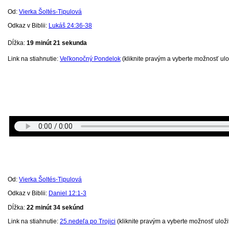
Od:
Vierka Šoltés-Tipulová
Odkaz v Biblii:
Lukáš 24:36-38
Dĺžka:
19 minút 21
sekunda
Link na stiahnutie:
Veľkonočný Pondelok
(kliknite pravým a vyberte možnosť ulož
Od:
Vierka Šoltés-Tipulová
Odkaz v Biblii:
Daniel 12:1-3
Dĺžka:
22 minút 34 sekúnd
Link na stiahnutie:
25.nedeľa po Trojici
(kliknite pravým a vyberte možnosť uložiť