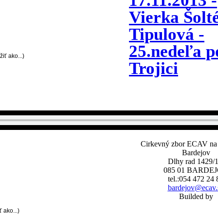
17.11.2013 -
Vierka Šolt
Tipulová -
25.nedeľa p
iť ako...)
Trojici
Cirkevný zbor ECAV na
Bardejov
Dlhy rad 1429/1
085 01 BARDE
tel.:054 472 24 
bardejov@ecav.
Builded by
 ako...)