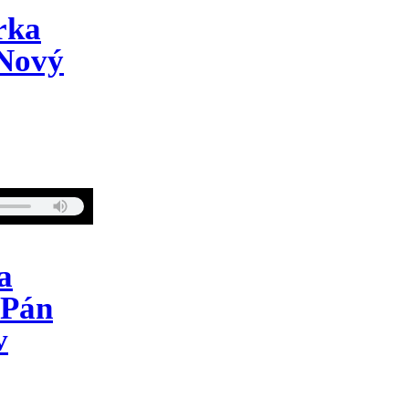
rka
 Nový
a
 Pán
v