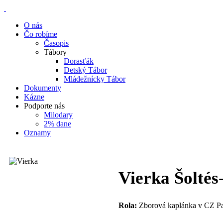
O nás
Čo robíme
Časopis
Tábory
Dorasťák
Detský Tábor
Mládežnícky Tábor
Dokumenty
Kázne
Podporte nás
Milodary
2% dane
Oznamy
Vierka Šolté
Rola:
Zborová kaplánka v CZ Pa