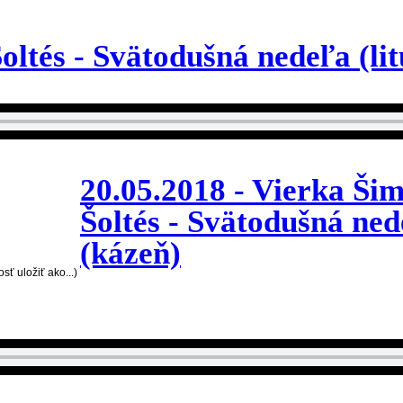
oltés - Svätodušná nedeľa (lit
20.05.2018 - Vierka Ši
Šoltés - Svätodušná ne
(kázeň)
sť uložiť ako...)