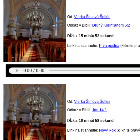
Od:
Vierka Šimová Šoltés
Odkaz v Biblii:
Druhý Korinťanom 6:2
Dĺžka:
15 minút 52
sekund
Link na stiahnutie:
Prvá pôstna
(kliknite pr
Od:
Vierka Šimová Šoltés
Odkaz v Biblii:
Ján 14:1
Dĺžka:
10 minút 58
sekund
Link na stiahnutie:
Nový Rok
(kliknite prav