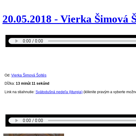
20.05.2018 - Vierka Šimová Š
Od:
Vierka Šimová Šoltés
Dĺžka:
13 minút 11 sekúnd
Link na stiahnutie:
Svätodušná nedeľa (liturgia)
(kliknite pravým a vyberte možno