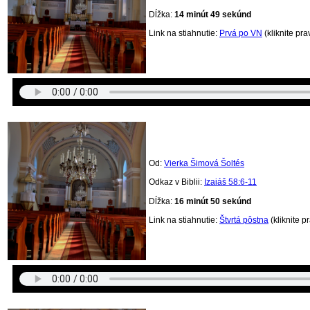
Dĺžka:
14 minút 49 sekúnd
Link na stiahnutie:
Prvá po VN
(kliknite pr
Od:
Vierka Šimová Šoltés
Odkaz v Biblii:
Izaiáš 58:6-11
Dĺžka:
16 minút 50 sekúnd
Link na stiahnutie:
Štvrtá pôstna
(kliknite p