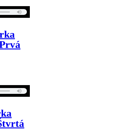
erka
 Prvá
rka
Štvrtá