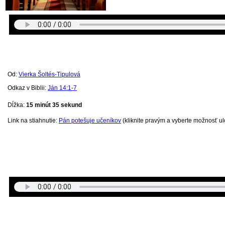
Od:
Vierka Šoltés-Tipulová
Odkaz v Biblii:
Ján 14:1-7
Dĺžka:
15 minút 35
sekund
Link na stiahnutie:
Pán potešuje učeníkov
(kliknite pravým a vyberte možnosť ulo