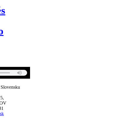
és
o
 Slovensku
5,
JOV
81
sk