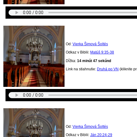
Od:
Vierka Šimová Šoltés
Odkaz v Biblii:
Matúš 9:35-38
Dĺžka:
14 minút 47 sekúnd
Link na stiahnutie:
Druhá po VN
(kliknite p
Od:
Vierka Šimová Šoltés
Odkaz v Biblii:
Ján 20:24-29