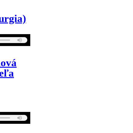
urgia)
mová
deľa