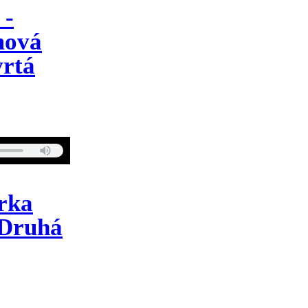
 -
mová
vrtá
erka
 Druhá