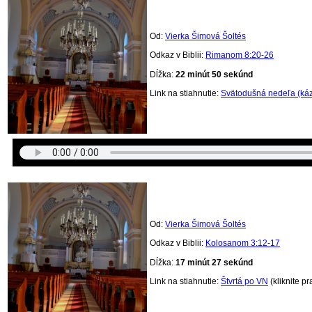
Od:
Vierka Šimová Šoltés
Odkaz v Biblii:
Rimanom 8:20-26
Dĺžka:
22 minút 50 sekúnd
Link na stiahnutie:
Svätodušná nedeľa (ká
Od:
Vierka Šimová Šoltés
Odkaz v Biblii:
Kolosanom 3:12-17
Dĺžka:
17 minút 27 sekúnd
Link na stiahnutie:
Štvrtá po VN
(kliknite p