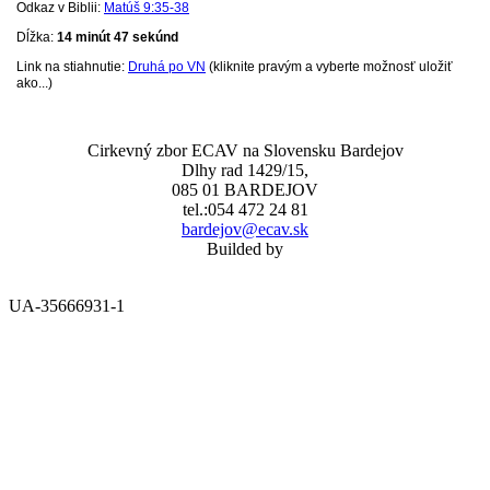
Odkaz v Biblii:
Matúš 9:35-38
Dĺžka:
14 minút 47 sekúnd
Link na stiahnutie:
Druhá po VN
(kliknite pravým a vyberte možnosť uložiť
ako...)
Cirkevný zbor ECAV na Slovensku Bardejov
Dlhy rad 1429/15,
085 01 BARDEJOV
tel.:054 472 24 81
bardejov@ecav.sk
Builded by
UA-35666931-1