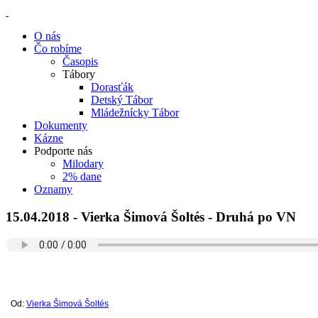
O nás
Čo robíme
Časopis
Tábory
Dorasťák
Detský Tábor
Mládežnícky Tábor
Dokumenty
Kázne
Podporte nás
Milodary
2% dane
Oznamy
15.04.2018 - Vierka Šimová Šoltés - Druhá po VN
Od:
Vierka Šimová Šoltés