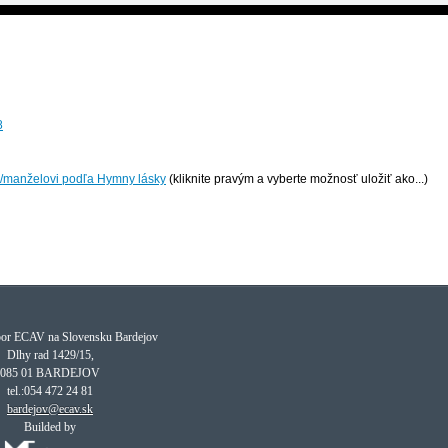
8
/manželovi podľa Hymny lásky
(kliknite pravým a vyberte možnosť uložiť ako...)
bor ECAV na Slovensku Bardejov
Dlhy rad 1429/15,
085 01 BARDEJOV
tel.:054 472 24 81
bardejov@ecav.sk
Builded by