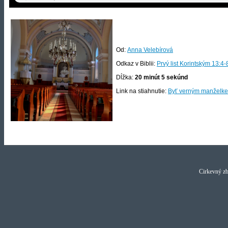
Od:
Anna Velebírová
Odkaz v Biblii:
Prvý list Korintským 13:4-
Dĺžka:
20 minút 5 sekúnd
Link na stiahnutie:
Byť verným manželke
Cirkevný z