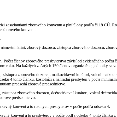
edzi zasadnutiami zborového konventu a plní úlohy podľa čl.18 CÚ. R
cie zborového konventu.
.
i námestní farári, zborový dozorca, zástupca zborového dozorcu, zborov
ri. Počet členov zborového presbyterstva závisí od evidenčného počtu 
om roku. Na každých začatých 150 členov organizačnej jednotky sa vol
a, zástupca zborového dozorcu, matkocirkevní kurátori, volení matkoci
dseku 4 tohto článku, kostolníci a náhradní presbyteri v počte minimálne
dnutiam predsedá zborové predsedníctvo.
, zástupca zborového dozorcu, dcérocirkevní kurátori, volení dcérocirk
borové predsedníctvo.
rkevný konvent a to riadnych presbyterov v počte podľa odseku 4.
kevný konvent a to presbyterov v počte podľa odseku 4 tohto článku z 