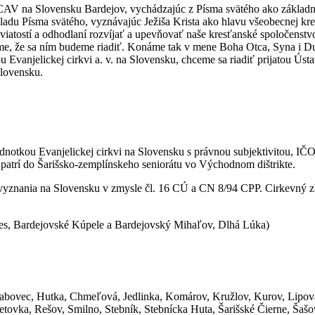
ECAV na Slovensku Bardejov, vychádzajúc z Písma svätého ako zákla
kladu Písma svätého, vyznávajúc Ježiša Krista ako hlavu všeobecnej kr
sviatostí a odhodlaní rozvíjať a upevňovať naše kresťanské spoločenstv
eme, že sa ním budeme riadiť. Konáme tak v mene Boha Otca, Syna i D
u Evanjelickej cirkvi a. v. na Slovensku, chceme sa riadiť prijatou Ú
Slovensku.
notkou Evanjelickej cirkvi na Slovensku s právnou subjektivitou, IČ
, patrí do Šarišsko-zemplínskeho seniorátu vo Východnom dištrikte.
o vyznania na Slovensku v zmysle čl. 16 CÚ a CN 8/94 CPP. Cirkevný z
Ves, Bardejovské Kúpele a Bardejovský Mihaľov, Dlhá Lúka)
rabovec, Hutka, Chmeľová, Jedlinka, Komárov, Kružlov, Kurov, Lipov
ovka, Rešov, Smilno, Stebník, Stebnícka Huta, Šarišské Čierne, Šašo