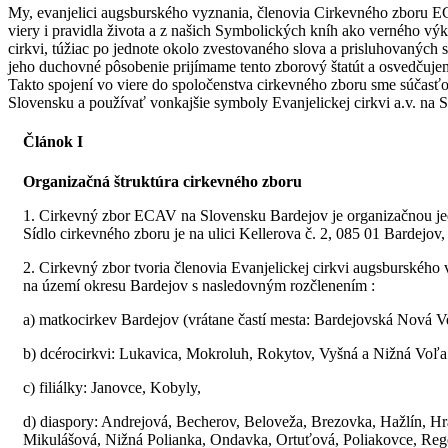
My, evanjelici augsburského vyznania, členovia Cirkevného zboru 
viery i pravidla života a z našich Symbolických kníh ako verného vý
cirkvi, túžiac po jednote okolo zvestovaného slova a prisluhovaných 
jeho duchovné pôsobenie prijímame tento zborový štatút a osvedčuj
Takto spojení vo viere do spoločenstva cirkevného zboru sme súčasťo
Slovensku a používať vonkajšie symboly Evanjelickej cirkvi a.v. na 
Článok I
Organizačná štruktúra cirkevného zboru
1. Cirkevný zbor ECAV na Slovensku Bardejov je organizačnou jed
Sídlo cirkevného zboru je na ulici Kellerova č. 2, 085 01 Bardejov
2. Cirkevný zbor tvoria členovia Evanjelickej cirkvi augsburskéh
na území okresu Bardejov s nasledovným rozčlenením :
a) matkocirkev Bardejov (vrátane častí mesta: Bardejovská Nová 
b) dcérocirkvi: Lukavica, Mokroluh, Rokytov, Vyšná a Nižná Voľa
c) filiálky: Janovce, Kobyly,
d) diaspory: Andrejová, Becherov, Beloveža, Brezovka, Hažlín, H
Mikulášová, Nižná Polianka, Ondavka, Ortuťová, Poliakovce, Reget