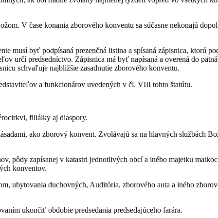
ožom. V čase konania zborového konventu sa súčasne nekonajú dopol
te musí byť podpísaná prezenčná listina a spísaná zápisnica, ktorú po
eľov určí predsedníctvo. Zápisnica má byť napísaná a overená do pätná
nicu schvaľuje najbližšie zasadnutie zborového konventu.
staviteľov a funkcionárov uvedených v čl. VIII tohto štatútu.
.
irkvi, filiálky aj diaspory.
zásadami, ako zborový konvent. Zvolávajú sa na hlavných službách Bo
ov, pôdy zapísanej v katastri jednotlivých obcí a iného majetku matkoci
ných konventov.
lom, ubytovania duchovných, Auditória, zborového auta a iného zboro
vaním ukončiť obdobie predsedania predsedajúceho farára.