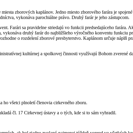
 miesta zborových kaplánov. Jedno miesto zborového farára je spojené
edníctva, vykonáva parochiálne právo. Druhý farár je jeho zástupcom.
vent. Farári sa pravidelne striedajú vo funkcii predsedajúceho farára. A
, vykonáva druhý farár do najbližšieho výročného konventu funkciu p
 rozhodne o rozdelení zborové presbyterstvo. Kaplánom určuje náplň pr
ministratívnej kultúrnej a spolkovej činnosti využívajú Bohom zverené d
ho všetci plnoletí členovia cirkevného zboru.
ladá čl. 17 Cirkevnej ústavy a o tých, kde si to sám vyhradil.
omných, ak bol riadne zvolaný najmenej týždeň vopred vo všetkých ko