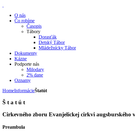
O nás
Čo robíme
Časopis
Tábory
Dorasťák
Detský Tábor
Mládežnícky Tábor
Dokumenty
Kázne
Podporte nás
Milodary
2% dane
Oznamy
Home
Informácie
Štatút
Š t a t ú t
Cirkevného zboru Evanjelickej cirkvi augsburského 
Preambula