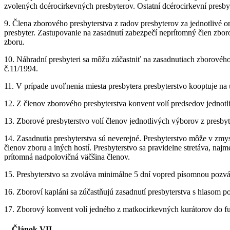
zvolených dcérocirkevných presbyterov. Ostatní dcérocirkevní presby
9. Člena zborového presbyterstva z radov presbyterov za jednotlivé 
presbyter. Zastupovanie na zasadnutí zabezpečí neprítomný člen zbor
zboru.
10. Náhradní presbyteri sa môžu zúčastniť na zasadnutiach zborovéh
č.11/1994.
11. V prípade uvoľnenia miesta presbytera presbyterstvo kooptuje na 
12. Z členov zborového presbyterstva konvent volí predsedov jednot
13. Zborové presbyterstvo volí členov jednotlivých výborov z presbyt
14. Zasadnutia presbyterstva sú neverejné. Presbyterstvo môže v zmy
členov zboru a iných hostí. Presbyterstvo sa pravidelne stretáva, najm
prítomná nadpolovičná väčšina členov.
15. Presbyterstvo sa zvoláva minimálne 5 dní vopred písomnou poz
16. Zboroví kapláni sa zúčastňujú zasadnutí presbyterstva s hlasom 
17. Zborový konvent volí jedného z matkocirkevných kurátorov do fu
Článok VII