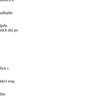
udňajšie
dpíše
stich dní po
žích v
rkvi resp.
vého