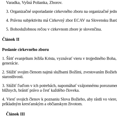
Varadka, Vyšná Polianka, Zborov.
3. Organizačné usporiadanie cirkevného zboru na organizačné jedn
4. Právnu subjektivitu má Cirkevný zbor ECAV na Slovensku Bard
5. Bohoslužobnou rečou v cirkevnom zbore je slovenčina.
Článok II
Poslanie cirkevného zboru
1. Šíriť evanjelium Ježiša Krista, vyznávať vieru v trojjediného Boh
generácie.
2. Slúžiť svojim členom najmä službami Božími, zvestovaním Božieh
starostlivosti.
3. Slúžiť ľuďom v ich potrebách, napomáhať vzájomnému porozumeniu 
blížnych, brániť právo a česť každého človeka.
4. Viesť svojich členov k poznaniu Slova Božieho, aby rástli vo viere, 
príkladným kresťanským a občianskym životom.
Článok III