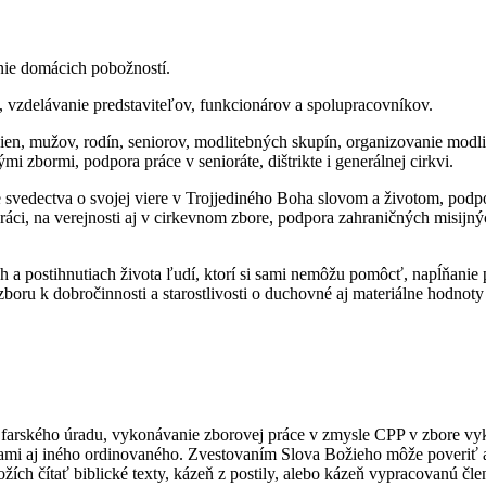
anie domácich pobožností.
, vzdelávanie predstaviteľov, funkcionárov a spolupracovníkov.
 žien, mužov, rodín, seniorov, modlitebných skupín, organizovanie modl
mi zbormi, podpora práce v senioráte, dištrikte i generálnej cirkvi.
 svedectva o svojej viere v Trojjediného Boha slovom a životom, podp
ci, na verejnosti aj v cirkevnom zbore, podpora zahraničných misijnýc
ch a postihnutiach života ľudí, ktorí si sami nemôžu pomôcť, napĺňanie 
boru k dobročinnosti a starostlivosti o duchovné aj materiálne hodnot
ác farského úradu, vykonávanie zborovej práce v zmysle CPP v zbore v
užbami aj iného ordinovaného. Zvestovaním Slova Božieho môže poveriť 
žích čítať biblické texty, kázeň z postily, alebo kázeň vypracovanú čl