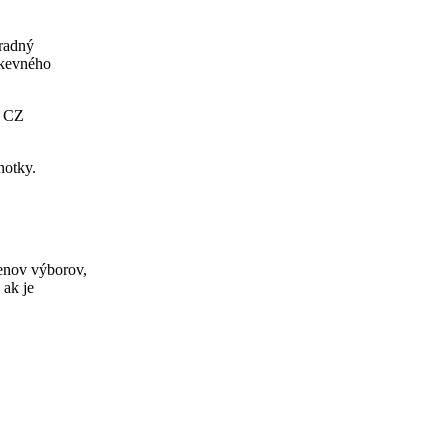
hradný
rkevného
3 CZ
notky.
lenov výborov,
 ak je