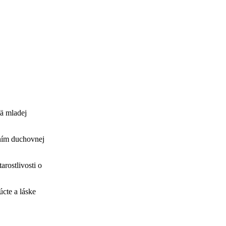
mä mladej
aním duchovnej
rostlivosti o
úcte a láske