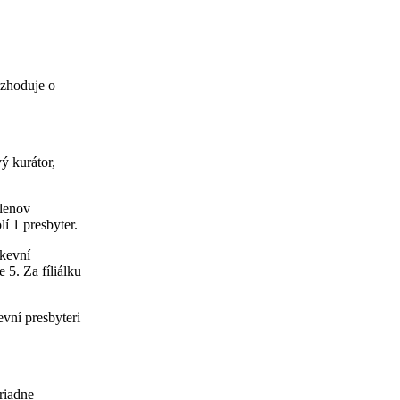
ozhoduje o
ý kurátor,
členov
í 1 presbyter.
rkevní
 5. Za fíliálku
evní presbyteri
riadne