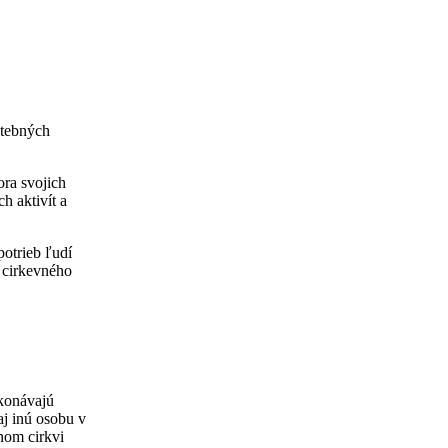
itebných
ora svojich
h aktivít a
potrieb ľudí
y cirkevného
ykonávajú
aj inú osobu v
enom cirkvi