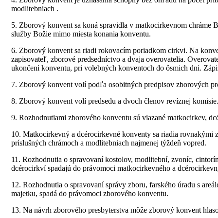
modlitebniach .
5. Zborový konvent sa koná spravidla v matkocirkevnom chráme B
služby Božie mimo miesta konania konventu.
6. Zborový konvent sa riadi rokovacím poriadkom cirkvi. Na konven
zapisovateľ, zborové predsedníctvo a dvaja overovatelia. Overovat
ukončení konventu, pri volebných konventoch do ôsmich dní. Zápis
7. Zborový konvent volí podľa osobitných predpisov zborových pred
8. Zborový konvent volí predsedu a dvoch členov revíznej komisie
9. Rozhodnutiami zborového konventu sú viazané matkocirkev, dcéroc
10. Matkocirkevný a dcérocirkevné konventy sa riadia rovnakými 
príslušných chrámoch a modlitebniach najmenej týždeň vopred.
11. Rozhodnutia o spravovaní kostolov, modlitební, zvoníc, cintorín
dcérocirkví spadajú do právomoci matkocirkevného a dcérocirkev
12. Rozhodnutia o spravovaní správy zboru, farského úradu s areá
majetku, spadá do právomoci zborového konventu.
13. Na návrh zborového presbyterstva môže zborový konvent hlaso