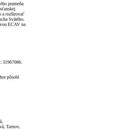
dného prameňa
esťanskej
o a rozširovať
ucha Svätého.
stavou ECAV na
O: 31967086.
bor pôsobí
á,
vá, Tarnov,