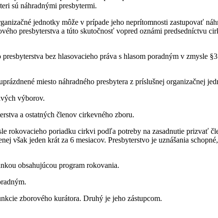
teri sú náhradnými presbytermi.
organizačné jednotky môže v prípade jeho neprítomnosti zastupovať ná
ového presbyterstva a túto skutočnosť vopred oznámi predsedníctvu ci
o presbyterstva bez hlasovacieho práva s hlasom poradným v zmysle §
uprázdnené miesto náhradného presbytera z príslušnej organizačnej jed
livých výborov.
erstva a ostatných členov cirkevného zboru.
sle rokovacieho poriadku cirkvi podľa potreby na zasadnutie prizvať č
enej však jeden krát za 6 mesiacov. Presbyterstvo je uznášania schopné,
vánkou obsahujúcou program rokovania.
poradným.
nkcie zborového kurátora. Druhý je jeho zástupcom.