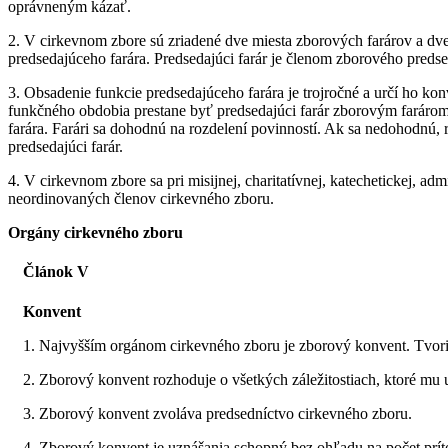
oprávneným kázať.
2. V cirkevnom zbore sú zriadené dve miesta zborových farárov a dve
predsedajúceho farára. Predsedajúci farár je členom zborového preds
3. Obsadenie funkcie predsedajúceho farára je trojročné a určí ho kon
funkčného obdobia prestane byť predsedajúci farár zborovým farárom
farára. Farári sa dohodnú na rozdelení povinností. Ak sa nedohodnú,
predsedajúci farár.
4. V cirkevnom zbore sa pri misijnej, charitatívnej, katechetickej, ad
neordinovaných členov cirkevného zboru.
Orgány cirkevného zboru
Článok V
Konvent
1. Najvyšším orgánom cirkevného zboru je zborový konvent. Tvoria 
2. Zborový konvent rozhoduje o všetkých záležitostiach, ktoré mu uk
3. Zborový konvent zvoláva predsedníctvo cirkevného zboru.
4. Zborový konvent je uznášania schopný bez ohľadu na počet prít