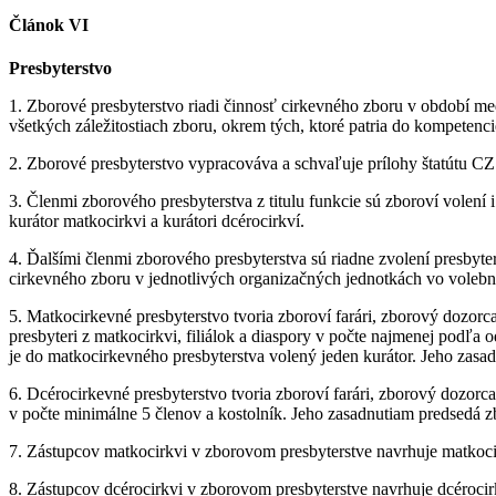
Článok VI
Presbyterstvo
1. Zborové presbyterstvo riadi činnosť cirkevného zboru v období m
všetkých záležitostiach zboru, okrem tých, ktoré patria do kompeten
2. Zborové presbyterstvo vypracováva a schvaľuje prílohy štatútu CZ
3. Členmi zborového presbyterstva z titulu funkcie sú zboroví volení 
kurátor matkocirkvi a kurátori dcérocirkví.
4. Ďalšími členmi zborového presbyterstva sú riadne zvolení presbyte
cirkevného zboru v jednotlivých organizačných jednotkách vo volebn
5. Matkocirkevné presbyterstvo tvoria zboroví farári, zborový dozorc
presbyteri z matkocirkvi, filiálok a diaspory v počte najmenej podľa o
je do matkocirkevného presbyterstva volený jeden kurátor. Jeho zasa
6. Dcérocirkevné presbyterstvo tvoria zboroví farári, zborový dozorca
v počte minimálne 5 členov a kostolník. Jeho zasadnutiam predsedá z
7. Zástupcov matkocirkvi v zborovom presbyterstve navrhuje matkoci
8. Zástupcov dcérocirkvi v zborovom presbyterstve navrhuje dcérocir