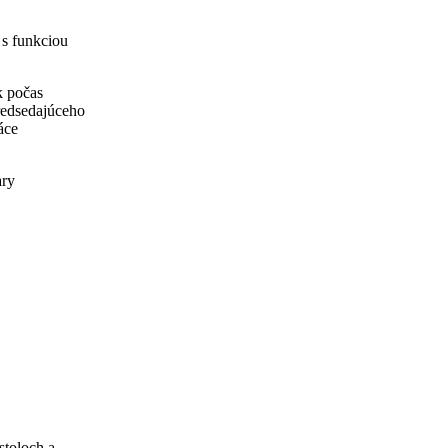
 s funkciou
k počas
redsedajúceho
áce
ary
stoloch a