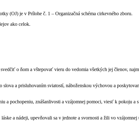
otky (OJ) je v Prílohe č. 1 – Organizačná schéma cirkevného zboru.
ejov ako celok.
a, svedčiť o ňom a vštepovať vieru do vedomia všetkých jej členov, naj
o slova a prisluhovaním sviatostí, náboženskou výchovou a poskytov
a pochopeniu, znášanlivosti a vzájomnej pomoci, viesť k pokoju a sta
láske a nádeji, upevňovali sa v jednote a svornosti a žili vo vzájomnej 