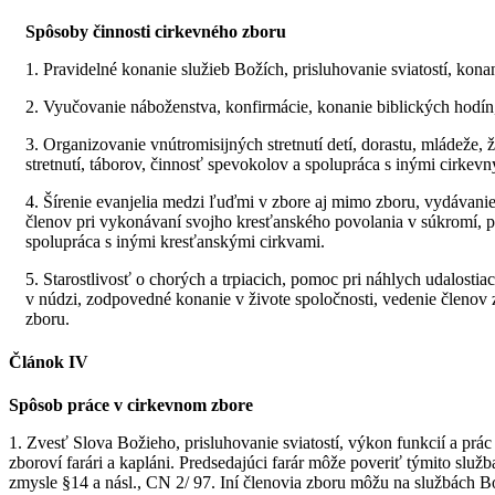
Spôsoby činnosti cirkevného zboru
1. Pravidelné konanie služieb Božích, prisluhovanie sviatostí, kon
2. Vyučovanie náboženstva, konfirmácie, konanie biblických hodín
3. Organizovanie vnútromisijných stretnutí detí, dorastu, mládeže,
stretnutí, táborov, činnosť spevokolov a spolupráca s inými cirkevný
4. Šírenie evanjelia medzi ľuďmi v zbore aj mimo zboru, vydávanie
členov pri vykonávaní svojho kresťanského povolania v súkromí, prá
spolupráca s inými kresťanskými cirkvami.
5. Starostlivosť o chorých a trpiacich, pomoc pri náhlych udalostia
v núdzi, zodpovedné konanie v živote spoločnosti, vedenie členov z
zboru.
Článok IV
Spôsob práce v cirkevnom zbore
1. Zvesť Slova Božieho, prisluhovanie sviatostí, výkon funkcií a pr
zboroví farári a kapláni. Predsedajúci farár môže poveriť týmito sl
zmysle §14 a násl., CN 2/ 97. Iní členovia zboru môžu na službách Bo