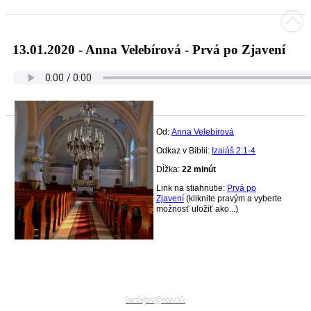
13.01.2020 - Anna Velebírová - Prvá po Zjavení
Od:
Anna Velebírová
Odkaz v Biblii:
Izaiáš 2:1-4
Dĺžka:
22 minút
Link na stiahnutie:
Prvá po
Zjavení
(kliknite pravým a vyberte
možnosť uložiť ako...)
Cirkevný zbor ECAV na Slovensku Bardejov
Dlhy rad 1429/15,
085 01 BARDEJOV
tel.:054 472 24 81
bardejov@ecav.sk