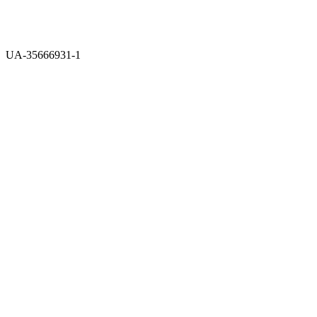
Builded by
UA-35666931-1