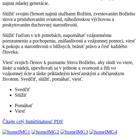
najmä mladej generácie.
Slúžiť svojim členom najmä službami Božími, zvestovaním Božieho
slova a prisluhovaním sviatostí, náboženskou výchovou a
poskytovaním duchovnej starostlivosti.
Slúžiť ľuďom v ich potrebách, napomáhať vzájomnému
porozumeniu a pochopeniu, znášanlivosti a vzájomnej pomoci, viesť
k pokoju a starostlivosti o blížnych, brániť právo a česť každého
človeka.
Viesť svojich členov k poznaniu Slova Božieho, aby rástli vo viere,
láske a nádeji, upevňovali sa v jednote a svornosti a žili vo
vzájomnej úcte a láske príkladným kresťanským a občianskym
životom. Svedčiť, slúžiť, pomáhať, viesť.
Svedčiť
Slúžiť
Pomáhať
Viesť
Čítajte celý štatút
Stiahnuť PDF