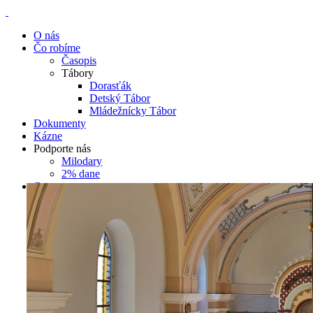
O nás
Čo robíme
Časopis
Tábory
Dorasťák
Detský Tábor
Mládežnícky Tábor
Dokumenty
Kázne
Podporte nás
Milodary
2% dane
Oznamy