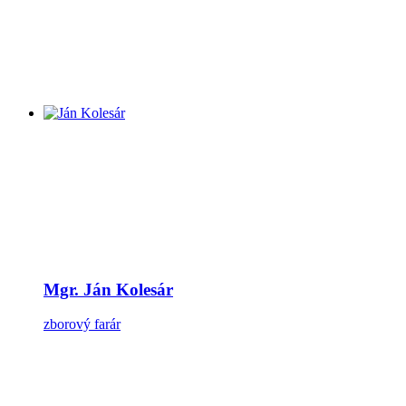
Mgr. Ján Kolesár
zborový farár