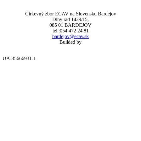
Cirkevný zbor ECAV na Slovensku Bardejov
Dlhy rad 1429/15,
085 01 BARDEJOV
tel.:054 472 24 81
bardejov@ecav.sk
Builded by
UA-35666931-1