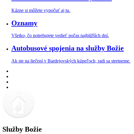
Kázne si môžete vypočuť aj tu.
Oznamy
Všetko, čo potrebujete vedieť počas najbližších dní.
Autobusové spojenia na služby Božie
Ak ste na liečení v Bardejovských kúpeľoch, radi sa stretneme.
Služby Božie