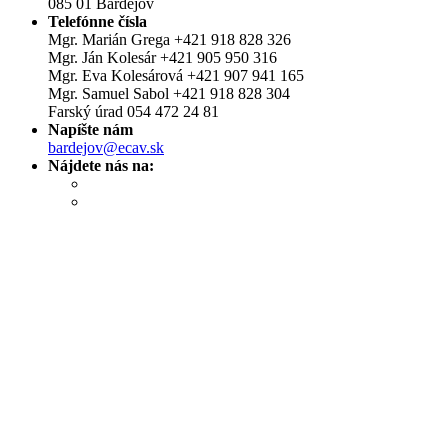
085 01 Bardejov
Telefónne čísla
Mgr. Marián Grega +421 918 828 326
Mgr. Ján Kolesár +421 905 950 316
Mgr. Eva Kolesárová +421 907 941 165
Mgr. Samuel Sabol +421 918 828 304
Farský úrad 054 472 24 81
Napíšte nám
bardejov@ecav.sk
Nájdete nás na: